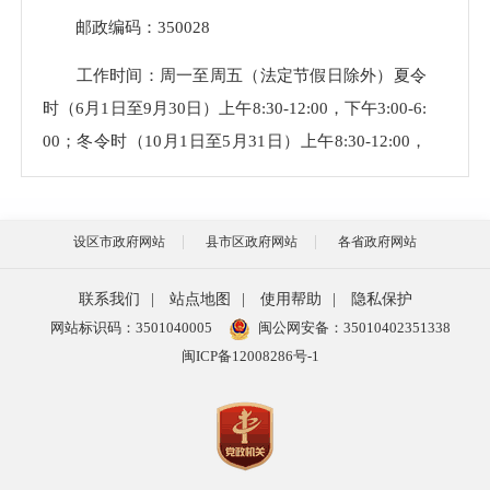
邮政编码：350028
工作时间：
周一至周五（法定节假日除外）夏令
时（6月1日至9月30日）上午8:30-12:00，下午3:00-6:
00；冬令时（10月1日至5月31日）上午8:30-12:00，
下午2:30-6:00
（
二
）公开范围
设区市政府网站
县市区政府网站
各省政府网站
根据《条例》第三章规定，应当主动公开的政府
联系我们
|
站点地图
|
使用帮助
|
隐私保护
信息。
网站标识码：3501040005
闽公网安备：35010402351338
具体信息目录在福州市仓山区人民政府门户网站
闽ICP备12008286号-1
上公布
http://www.fzcangshan.gov.cn/xjwz/xxgk/zfxxgk/q
zfwj/