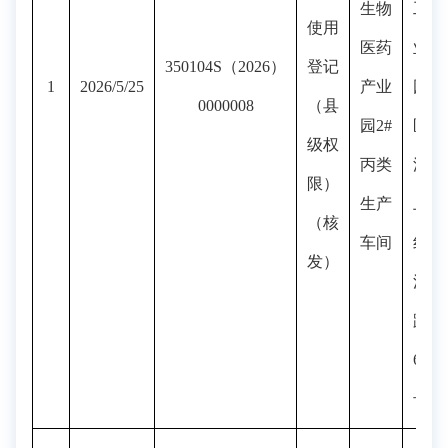
生物
工
使用
医药
业
350104S（2026）
登记
1
2026/5/25
产业
园
0000008
（县
园2#
区
级权
丙类
浦
限）
生产
上
（核
车间
红
发）
江
路
65
号