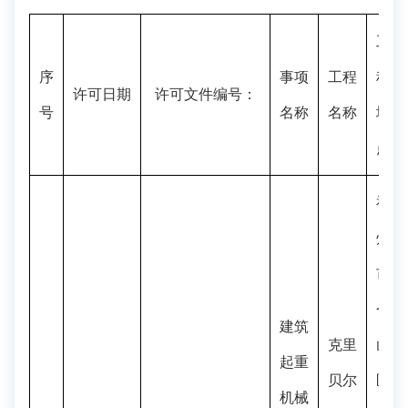
工
序
事项
工程
程
许可日期
许可文件编号：
号
名称
名称
地
点
福
州
市
仓
建筑
克里
山
起重
贝尔
区
机械