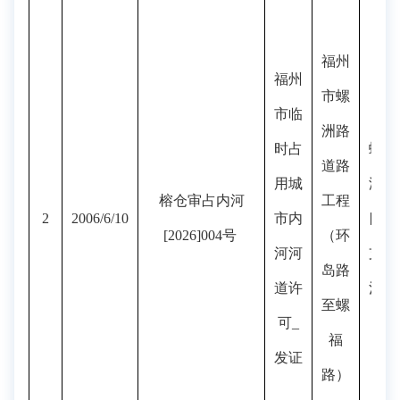
福州
福州
市螺
市临
洲路
时占
螺
道路
用城
洲
榕仓审占内河
工程
2
2006/6/10
市内
四
[2026]004号
（环
河河
支
岛路
道许
河
至螺
可_
福
发证
路）