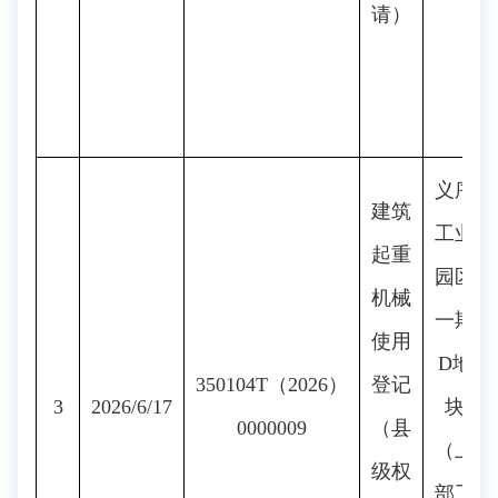
请）
义序
建筑
工业
起重
园区
机械
一期
使用
D地
350104T（2026）
登记
3
2026/6/17
块
0000009
（县
（上
级权
部工