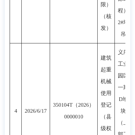
限）
程）
（核
2#塔
发）
吊
义序
建筑
工业
起重
园区
机械
一期
使用
D地
350104T（2026）
登记
4
2026/6/17
块
0000010
（县
（上
级权
部工