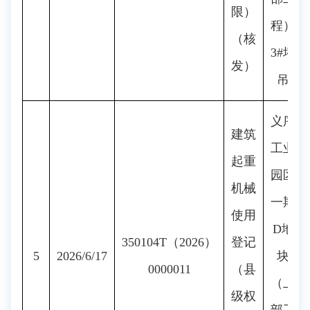
限）
程）
（核
3#塔
发）
吊
义序
建筑
工业
起重
园区
机械
一期
使用
D地
350104T（2026）
登记
5
2026/6/17
块
0000011
（县
（上
级权