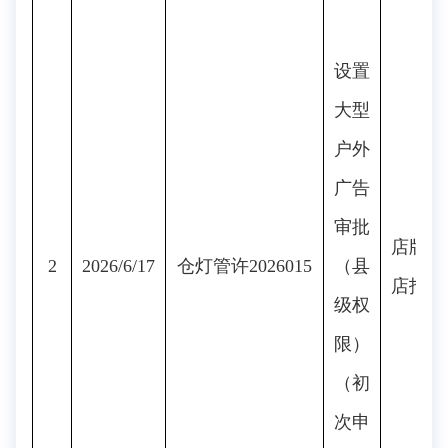
设置
大型
户外
广告
审批
店牌
2
2026/6/17
仓灯管许2026015
（县
店招
级权
限）
（初
次申