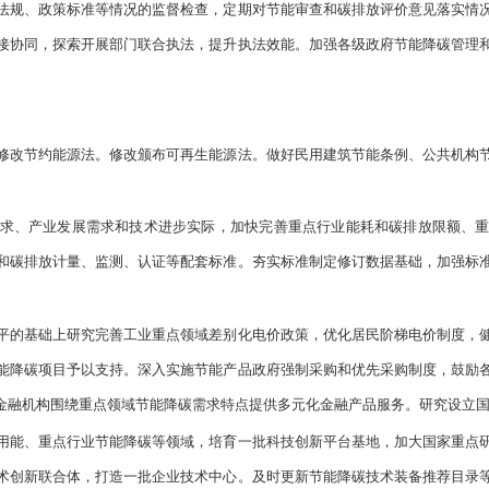
法规、政策标准等情况的监督检查，定期对节能审查和碳排放评价意见落实情
接协同，探索开展部门联合执法，提升执法效能。加强各级政府节能降碳管理
改节约能源法。修改颁布可再生能源法。做好民用建筑节能条例、公共机构节
、产业发展需求和技术进步实际，加快完善重点行业能耗和碳排放限额、重
和碳排放计量、监测、认证等配套标准。夯实标准制定修订数据基础，加强标
的基础上研究完善工业重点领域差别化电价政策，优化居民阶梯电价制度，健
能降碳项目予以支持。深入实施节能产品政府强制采购和优先采购制度，鼓励
金融机构围绕重点领域节能降碳需求特点提供多元化金融产品服务。研究设立
能、重点行业节能降碳等领域，培育一批科技创新平台基地，加大国家重点研
术创新联合体，打造一批企业技术中心。及时更新节能降碳技术装备推荐目录