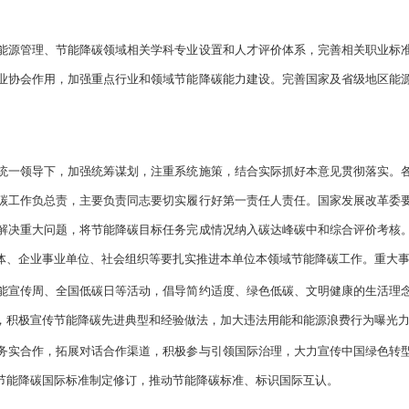
源管理、节能降碳领域相关学科专业设置和人才评价体系，完善相关职业标准
业协会作用，加强重点行业和领域节能降碳能力建设。完善国家及省级地区能
一领导下，加强统筹谋划，注重系统施策，结合实际抓好本意见贯彻落实。各
碳工作负总责，主要负责同志要切实履行好第一责任人责任。国家发展改革委
解决重大问题，将节能降碳目标任务完成情况纳入碳达峰碳中和综合评价考核
体、企业事业单位、社会组织等要扎实推进本单位本领域节能降碳工作。重大
宣传周、全国低碳日等活动，倡导简约适度、绿色低碳、文明健康的生活理念
，积极宣传节能降碳先进典型和经验做法，加大违法用能和能源浪费行为曝光
实合作，拓展对话合作渠道，积极参与引领国际治理，大力宣传中国绿色转型
节能降碳国际标准制定修订，推动节能降碳标准、标识国际互认。