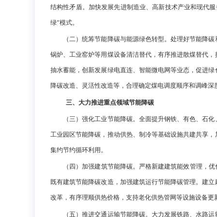
结构性矛盾。加快发展先进制造业、高新技术产业和现代服
绿”模式。
（二）统筹节能降碳与能源绿色转型。处理好节能降碳和
锅炉、工业窑炉等用煤设备清洁替代，有序推进散煤替代，
抽水蓄能，创新发展绿电直连、智能微电网等业态，促进绿
降碳改造、灵活性改造等，合理确定煤电调度顺序和调峰深
三、大力推进重点领域节能降碳
（三）强化工业节能降碳。全面提升钢铁、有色、石化、
工业园区节能降碳，推动供热、制冷等基础设施共建共享，
集约节约循环利用。
（四）加强建筑节能降碳。严格新建建筑能效管理，优化建
既有建筑节能降碳改造，加强建筑运行节能降碳管理。建立
改革，有序理顺供热价格，支持老化供热管网等设施设备更
（五）推进交通运输节能降碳。大力发展铁路、水路运输