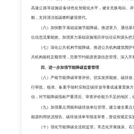
高速公路等设施设备绿色化智能化水平，健全充换电站、岸
舶，支持清洁低碳燃料掺混替代。
（六）加快数字基础设施节能降碳。推进算力、通信基站
位信息流量能效。加强算力基础设施项目评估论证和源头把
（七）深化公共机构节能降碳。推进公共机构建筑围护结
共机构能耗定额管理，完善节约能源资源信息管理。深入开
四、进一步加强节能降碳监督管理
（八）严格节能降碳审查评价。切实发挥能效、碳排放、
行审批、核准、备案手续时应制定碳排放等量或减量置换方
估，对节能降碳指标严重滞后、审查评价能力不足的地区，
（九）加强重点用能和碳排放单位管理。建立健全重点用
能源利用状况报告、碳排放清单等报送审查，督促按规定实
（十）强化节能降碳全流程监管。常态化开展煤炭、石油