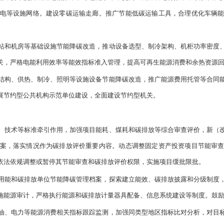
电等设施网络。建设零碳运输走廊。推广节能低碳运输工具，合理优化车辆
和机房等基础设施节能降碳改造，推动设备选型、制冷架构、机柜功率密度、
关，严格电能利用效率等能效指标准入管理，提高可再生能源消费和余热资源
构、供热、制冷、照明等设施设备节能降碳改造，推广能源费用托管等合同能
展节约型公共机构示范单位建设，全面建设节约型机关。
技术等标准牵引作用，加强项目能耗、煤耗和碳排放等综合审查评价，新（改
案，落实情况作为碳排放评价重要内容。动态调整固定资产投资项目节能审
依法依规调整或暂停其节能审查和碳排放评价权限，实施项目缓批限批。
能和碳排放单位节能降碳管理档案，探索建立能效、碳排放披露和分级制度，
施能源审计，严格执行能源和碳排放计量器具配备、信息系统建设等制度。鼓
、电力等能源消费相关指标跟踪监测，加强同类型地区指标比对分析，对目标