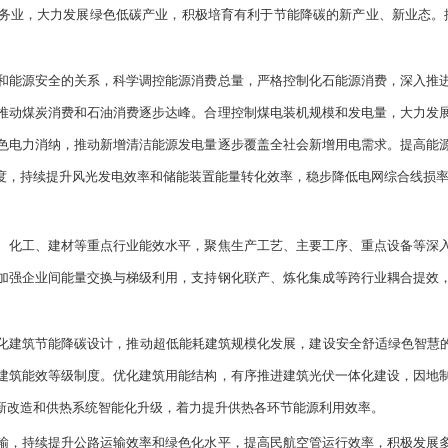
务业，大力发展绿色低碳产业，积极培育有利于节能降碳的新产业、新业态。
能源安全的关系，科学调控能源消费总量，严格控制化石能源消费，深入推进
推动煤炭消费和石油消费逐步达峰。合理控制煤电装机规模和发电量，大力发
色电力消纳，推动新增清洁能源发电量逐步覆盖全社会新增用电需求。提高能
度，持续提升风光发电效率和储能装置能量转化效率，稳步降低电网综合线损
化工、建材等重点行业能效水平，聚焦生产工艺、主要工序、重点设备等深入
加强企业间能量交换与梯级利用，支持钢化联产、炼化集成等跨行业耦合提效
筑节能降碳设计，推动超低能耗建筑规模化发展，建设安全舒适绿色智慧的
建筑能效等级制度。优化建筑用能结构，有序推进建筑光伏一体化建设，因地
新改造和供热系统智能化升级，着力提升供热各环节能源利用效率。
，持续提升公路运输效率和绿色化水平，提高民航空管运行效率，积极发展多