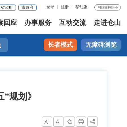
登录
|
注册
|
移动版
省政府
市政府
网站支持IPv6
读回应
办事服务
互动交流
走进仓山
长者模式
无障碍浏览

五”规划》