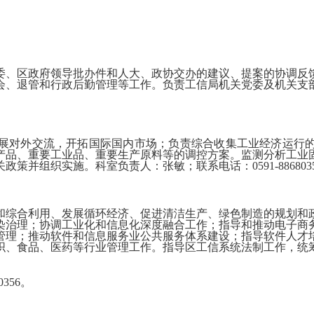
。
、区政府领导批办件和人大、政协交办的建议、提案的协调反馈
会、退管和行政后勤管理等工作。负责工信局机关党委及机关支
对外交流，开拓国际国内市场；负责综合收集工业经济运行的
产品、重要工业品、重要生产原料等的调控方案。监测分析工业
并组织实施。科室负责人：张敏；联系电话：0591-886803
和综合利用、
发展循环经济、促进清洁生产
、
绿色制造
的规划和
染治理；协调工业化和信息化深度融合工作；指导和推动电子商
管理
；推动软件和信息服务业公共服务体系建设；指导软件人才
织、食品、医药等行业管理工作
。指导区工信系统法制工作，统
356。