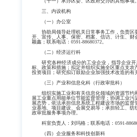
（十一）承办区委、区政府交办的其他事项
三、内设机构
（一）办公室
协助局领导处理机关日常事务工作，负责区委
开、宣传、人事、保密、档案、信访、计生、财
颖鑫；联系电话：0591-88680372。
（二）经济运行科
研究各种经济成分的工业企业，指导企业开展
标、政策和措施；拟定并组织实施全区重点支农
投资项目；研究拟订鼓励企业加强技术改造的有关政策
（三）
产业和信息化科（
行政审批科）
组织实施
工业和有关信息化领域的资源节约
展
工业
重点用能单位节能监督管理；协调工业污
展态势，
依法承担信息系统工程建设市场的监督
业基地、项目建设、会展交易等
；承担轻工、纺
政审批服务事项办理。
科室负责人：刘玛格；联系电话：0591-88680
（四）
企业服务和科技创新科