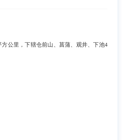
平方公里，下辖仓前山、菖蒲、观井、下池4