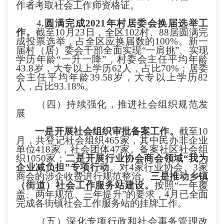
作者考取社会工作师资格证
。
4
.
圆满完成
2021
年村居委会换届选举工
作
。
截至
10月
23
日，全区
102
村、
88
居圆满完
成投票选举，占全区应换届数的
100%
。新一
届村（居）委会干部全面实现
“一肩挑”、实现
学历年龄“一升一降”，村委会主任平均年龄
43.8岁，大专以上学历62人，占比70%；居委
会主任平均年龄39.58岁，大专以上学历82
人，占比93.18%。
（四）持续强化，推进社会组织规范发
展
一是开展社会组织审批备案工作。
截至
10
月，共登记社会组织465家，其中民办非企业
单位418家，社会团体47家。备案社区社会组
织1050家；
二是开展行业协会商会领域
“我为
企业减负担”专项行动
。对
4家行业协会、3家
商会的涉企收费进行规范整治。
三是推动乡镇
（街道）社会工作服务站建设。
按照
“一年覆
盖、两年规范、三年提升”的要求，4月已全面
完成各街镇社会工作服务站的挂牌工作。
（五）深化专项行政和社会事务管理改