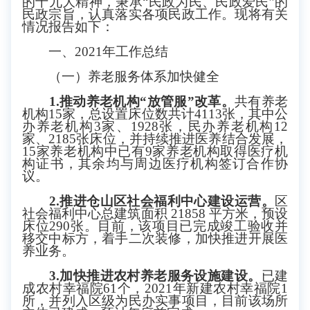
的十九大精神，秉承
“民政为民、民政爱民”的
民政宗旨，认真落实各项民政工作。现将
有关
情况报告
如下：
一、
2021年工作总结
（一）养老服务体系加快健全
1.推动养老机构“放管服”改革。
共有养老
机构
15家，总设置床位数共计4113张，其中公
办养老机构3家、1928张，民办养老机构12
家、2185张床位，并持续推进医养结合发展，
15家养老机构中已有9家养老机构取得医疗机
构证书，其余均与周边医疗机构签订合作协
议。
2.推进仓山区社会福利中心建设运营。
区
社会福利中心总建筑面积
21858 平方米，预设
床位290张。目前，该项目已完成竣工验收并
移交中标方，着手二次装修，加快推进开展医
养业务。
3.加快推进农村养老服务设施建设。
已建
成农村幸福院
61个，
2021年新建农村幸福院1
所，并列入区级为民办实事项目，目前该场所