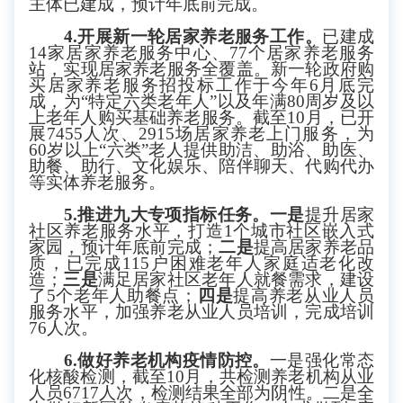
主体已建成，预计年底前完成。
4.开展新一轮居家养老服务工作。
已建成
14家居家养老服务中心、77个居家养老服务
站，实现居家养老服务全覆盖。新一轮政府购
买居家养老服务招投标工作于今年6月底完
成，为“特定六类老年人”以及年满80周岁及以
上老年人购买基础养老服务。截至10月，已开
展7455人次、2915场居家养老上门服务，为
60岁以上“六类”老人提供助洁、助浴、助医、
助餐、助行、文化娱乐、陪伴聊天、代购代办
等实体养老服务。
5.推进九大专项指标任务。一是
提升居家
社区养老服务水平，打造
1个城市社区嵌入式
家园，预计年底前完成；
二是
提高居家养老品
质，
已完成
115户困难老年人家庭适老化改
造；
三是
满足居家社区老年人就餐需求，建设
了
5个老年人助餐点；
四是
提高养老从业人员
服务水平，加强养老从业人员培训，完成培训
76人次。
6.做好养老机构疫情防控。
一是强化常态
化核酸检测，截至
10月，共检测养老机构从业
人员6717人次，检测结果全部为阴性。二是全