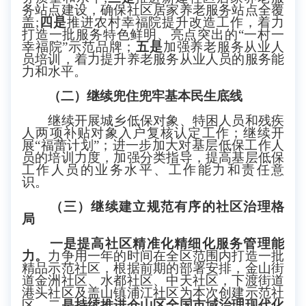
务站点建设，确保社区居家养老服务站点全覆
盖
;
四是
推进农村幸福院提升改造工作，着力
打造一批服务特色鲜明、亮点突出的
“一村一
幸福院”示范品牌
；
五
是
加强养老服务从业人
员培训，着力提升养老服务从业人员的服务能
力和水平
。
（二）
继续兜住兜牢基本民生底线
继续开展城乡低保对象、特困人员和残疾
人两项补贴对象入户复核认定工作；继续开
展
“福蕾计划”；进一步加大对基层低保工作人
员的培训力度，加强分类指导，提高基层低保
工作人员的业务水平、工作能力和责任意
识。
（三）继续
建立规范有序的社
区
治理格
局
一是提高社区精准化精细化服务管理能
力。
力争用一年的时间在全区范围内打造一批
精品示范社区，根据前期的部署安排，金山街
道金洲社区、水都社区、中天社区，下渡街道
港头社区及盖山镇浦江社区为本次创建示范社
区。二
是持续推进仓山区全国市域治理现代化