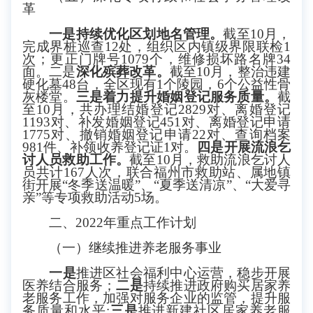
革
一是持续优化区划地名管理
。
截至
10月，
完成界桩巡查12处，组织区内镇级界限联检1
次；更正门牌号1079个，维修损坏路名牌34
面。二是
深化殡葬改革。
截至
10月，整治违建
硬化墓48台，
全区现有
1个陵园，
6
个公益性骨
灰楼堂。
三是着力提升婚姻登记服务质量。
截
至
10月，共办理结婚登记2829对、离婚登记
1193对、补发婚姻登记451对、离婚登记申请
1775对、撤销婚姻登记申请22对、查询档案
981件、补领收养登记证1对。
四是开展流浪乞
讨人员救助工作。
截至
10月，
救助流浪乞讨人
员共计
167
人
次
，
联合福州市救助站、属地镇
街开展
“冬季送温暖”、“夏季送清凉”、“大爱寻
亲”等专项救助活动5场。
二、
2022年重点工作计划
（一）继续推进养老服务事业
一是
推进区社会福利中心
运营
，
稳步开展
医养结合服务
；
二
是
持续推进政府购买居家养
老服务工作，加强对服务企业的监管，提升服
务质量和水平
;
三是
推进新建社区居家养老服