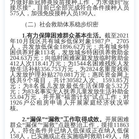
力做好新冠肺炎疫苗接种工作，力求做到“应
接尽接”，目前已全部完成符合条件接种人员
575人，加强免疫接种人员190人。
（二）社会救助体系稳步织密
1.有力保障困难群众基本生活
。
截至
2021
年10月我区
共有城乡低保对象
1987户、2705
人，共发放低保金1896.62万元；共有城乡特
困供养对象113名，发放城乡特困供养救助金
204.63万元；向临时困难家庭发放临时救助金
412人次118.41万元；为1544名困难残疾人发
放生活补贴356.753万元，为2824名重度残疾
人发放护理补贴270.081万元；惠民资金网上
线共9个项目，共计30582人次、1593.85万
元；为8名孤儿发放最低生活保障金5.32万
元；为83名事实无人抚养儿童发放生活补助金
55.04万元，并开展“福蕾计划”试点工作；对
1926户公租房申请人开展家庭经济状况审
核。
2.“漏保”“漏救”工作取得成效。
开展困难
群众
“漏保”“漏救”点题整治工作，
摸排
11863
人
，符合条件并已纳入低保或正在纳入低保
158人，已实施或正在实施临时救助149人，纳