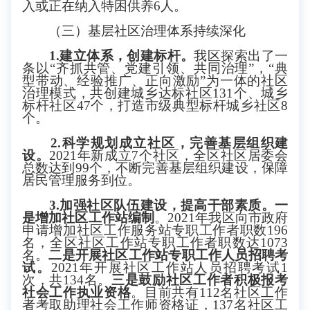
入或正在纳入特困供养6人
。
（三）基层社区治理体系持续深化
1.建立体系，创建标杆。
我区
探索出了一
条以
“齐抓共管、党建引领、共同治理”，“典
型带动、经验推广、正向激励”为一体的社区
治理模式，共创建城乡达标社区131个、城乡
标杆社区47个，打造市级典型标杆城乡社区8
个。
2.科学规划成立社区，完善基层组织建
设。
2021
年新成立
7
个社区，全区社区居委会
总数达到
99个，不断完善基层组织建设，保障
居民管理服务到位。
3.加强社区队伍建设，提高干部素质。
一
是
增加社区工作站编制
。
2021年我区向市政府
申请增加社区工作服务站专职工作者职数196
名，全区社区工作站专职工作者职数达1073
名。
二是
开展社区工作站专职工作人员招聘考
试。
2021年开展社区工作站人员招聘考试1
次，共134名。
三是
鼓励社区工作者积极报考
社会工作执业资格
。
目前共有
112名社区工作
者考取助理社会工作师资格证，137名社区工