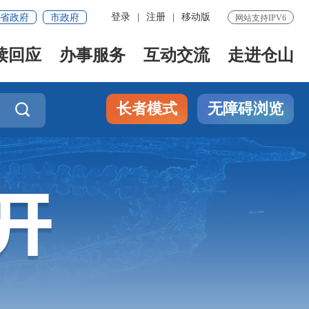
登录
|
注册
|
移动版
省政府
市政府
网站支持IPV6
读回应
办事服务
互动交流
走进仓山
长者模式
无障碍浏览
